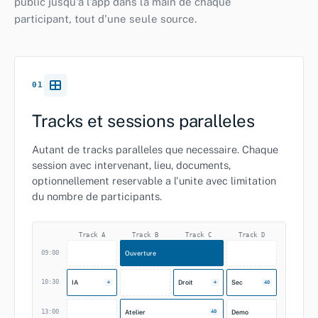
public jusqu'a l'app dans la main de chaque
participant, tout d'une seule source.
01
Tracks et sessions paralleles
Autant de tracks paralleles que necessaire. Chaque
session avec intervenant, lieu, documents,
optionnellement reservable a l'unite avec limitation
du nombre de participants.
Track A
Track B
Track C
Track D
09:00
Ouverture
10:30
IA
Droit
Sec
+
+
40
13:00
Atelier
Demo
40