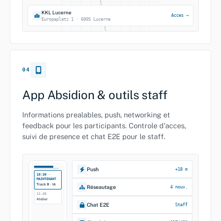
KKL Lucerne
Acces →
Europaplatz 1 · 6005 Lucerne
04
App Absidion & outils staff
Informations prealables, push, networking et
feedback pour les participants. Controle d'acces,
suivi de presence et chat E2E pour le staff.
Push
+18 m
10:30 ·
MAINTENANT
Track B · IA
Réseautage
4 nouv.
11:45
Atelier
Chat E2E
Staff