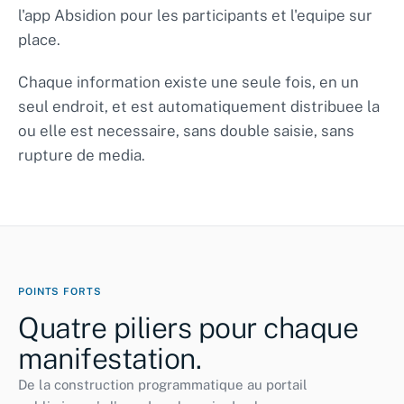
Invitations
CRM · 482 contacts
l'app Absidion pour les participants et l'equipe sur
place.
Tracks
A · B · C · D
Chaque information existe une seule fois, en un
Lieu de l'evenement
KKL Lucerne · Acces
seul endroit, et est automatiquement distribuee la
Push prevu
Aujourd'hui · 17:00
ou elle est necessaire, sans double saisie, sans
rupture de media.
POINTS FORTS
Quatre piliers pour chaque
manifestation.
De la construction programmatique au portail