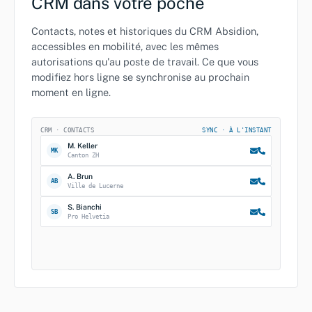
CRM dans votre poche
Contacts, notes et historiques du CRM Absidion,
accessibles en mobilité, avec les mêmes
autorisations qu'au poste de travail. Ce que vous
modifiez hors ligne se synchronise au prochain
moment en ligne.
CRM · CONTACTS
SYNC · À L'INSTANT
M. Keller
MK
Canton ZH
A. Brun
AB
Ville de Lucerne
S. Bianchi
SB
Pro Helvetia