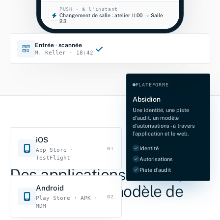
PUSH · à l'instant
Changement de salle : atelier 11:00 → Salle
2.3
Entrée · scannée
M. Keller · 18:42
PLATEFORME
Absidion
Une identité, une piste
d'audit, un modèle
d'autorisations - à travers
l'application et le web.
iOS
Identité
01
App Store ·
MOBILE, SANS RUPTURE
TestFlight
Autorisations
Des applications natives,
Piste d'audit
dans le même modèle de
Android
02
Play Store · APK ·
sécurité.
MDM