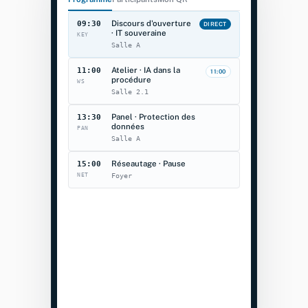
Discours d'ouverture
09:30
DIRECT
· IT souveraine
KEY
Salle A
Atelier · IA dans la
11:00
11:00
procédure
WS
Salle 2.1
Panel · Protection des
13:30
données
PAN
Salle A
Réseautage · Pause
15:00
NET
Foyer