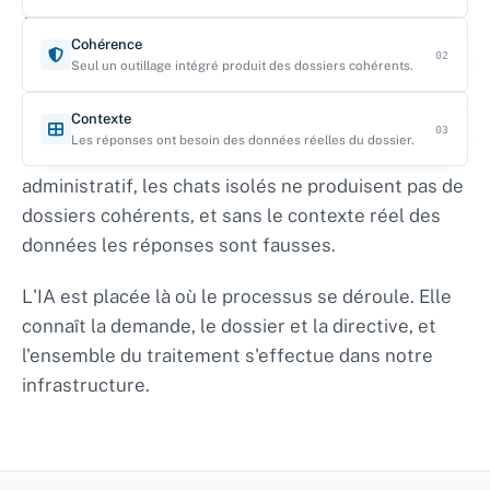
Nous résolvons trois
Cohérence
problèmes à la fois.
02
Seul un outillage intégré produit des dossiers cohérents.
Contexte
Les modèles de langage hébergés publiquement
03
Les réponses ont besoin des données réelles du dossier.
ne sont pas une option dans le contexte
administratif, les chats isolés ne produisent pas de
dossiers cohérents, et sans le contexte réel des
données les réponses sont fausses.
L'IA est placée là où le processus se déroule. Elle
connaît la demande, le dossier et la directive, et
l'ensemble du traitement s'effectue dans notre
infrastructure.