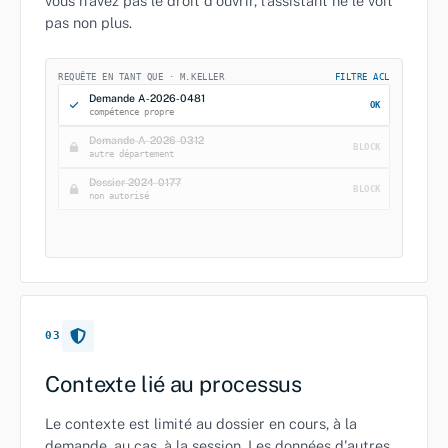
vous n'avez pas le droit d'ouvrir, l'assistant ne le voit
pas non plus.
REQUÊTE EN TANT QUE · M.KELLER
FILTRE ACL
Demande A‑2026‑0481
OK
compétence propre
Demande A‑2026‑0312
BLOCK
autre département
Dossier 2024‑0177
BLOCK
non autorisé
03
Contexte lié au processus
Le contexte est limité au dossier en cours, à la
demande, au cas, à la session. Les données d'autres