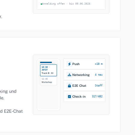
Anmeldung offen · bis 09.06.2026
.
Push
+18 m
10:30 ·
JETZT
Track B · KI
Networking
4 neu
11:45
Workshop
E2E Chat
Staff
king und
Check‑in
317/482
e.
nd E2E‑Chat