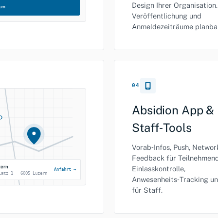
Design Ihrer Organisation.
num
Veröffentlichung und
Anmeldezeiträume planbar
04
Absidion App &
Staff‑Tools
Vorab‑Infos, Push, Networ
Feedback für Teilnehmend
zern
Einlasskontrolle,
Anfahrt →
latz 1 · 6005 Luzern
Anwesenheits‑Tracking u
für Staff.