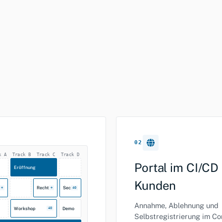
02
k A
Track B
Track C
Track D
Portal im CI/CD
Eröffnung
Kunden
Recht
Sec
+
+
40
Annahme, Ablehnung und
Workshop
Demo
40
Selbstregistrierung im Co