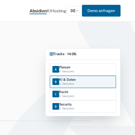
Absidion
KI
Hosting
DE
Demo anfragen
Tracks · 14.06.
Plenum
A
4 Sessions
KI & Daten
B
6 Sessions
Recht
C
5 Sessions
Security
D
5 Sessions
Veranstaltungen · Cockpit
 Verwaltung 2026
ANMELDUNG OFFEN