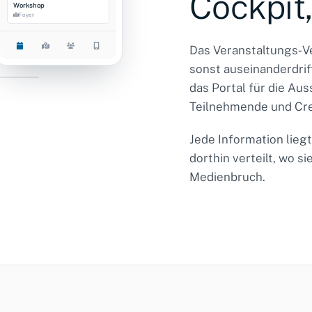
Cockpit,
Workshop
Foyer
Das Veranstaltungs‑Ve
sonst auseinanderdrif
026‑0142
das Portal für die Au
Teilnehmende und Cre
OFFEN
Jede Information lieg
dorthin verteilt, wo 
Medienbruch.
takte
C · D
fahrt
17:00