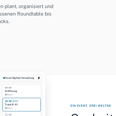
14.–15.06.2026 
 plant, organisiert und
Übersicht
Sessions
Anmel
ossenen Roundtable bis
cks.
ANMELDUNGSTRICHTER
Eingeladen
Zusagen
Sessions gebucht
Check‑in (Vorjahr)
Forum Digitale Verwaltung
09:00
Eröffnung
Saal A
10:30
JETZT
Track B · KI
EIN EVENT, DREI WELTEN
Salon
11:45