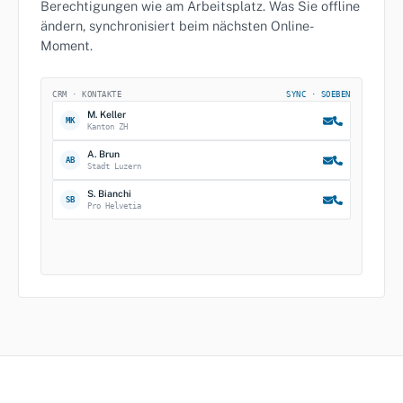
Berechtigungen wie am Arbeitsplatz. Was Sie offline
ändern, synchronisiert beim nächsten Online-
Moment.
CRM · KONTAKTE
SYNC · SOEBEN
M. Keller
MK
Kanton ZH
A. Brun
AB
Stadt Luzern
S. Bianchi
SB
Pro Helvetia