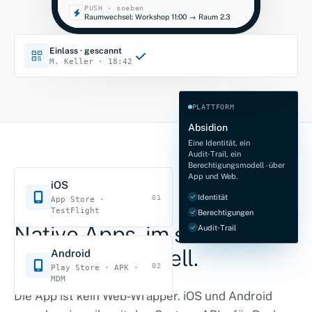
PUSH · soeben
Raumwechsel: Workshop 11:00 → Raum 2.3
Einlass · gescannt
M. Keller · 18:42
PLATTFORM
Absidion
Eine Identität, ein
Audit‑Trail, ein
Berechtigungsmodell - über
App und Web.
iOS
Identität
01
App Store ·
MOBIL, OHNE BRUCH
TestFlight
Berechtigungen
Native Apps, im selben
Audit‑Trail
Sicherheitsmodell.
Android
02
Play Store · APK ·
MDM
Die App ist kein Web-Wrapper. iOS und Android