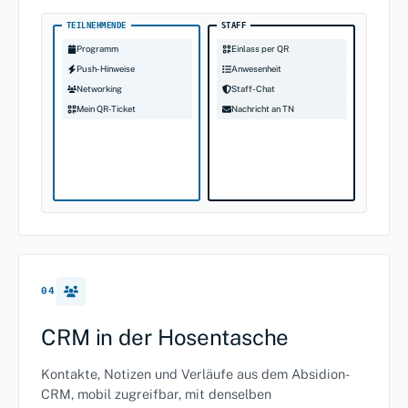
TEILNEHMENDE
STAFF
Programm
Einlass per QR
Push-Hinweise
Anwesenheit
Networking
Staff-Chat
Mein QR-Ticket
Nachricht an TN
04
CRM in der Hosentasche
Kontakte, Notizen und Verläufe aus dem Absidion-
CRM, mobil zugreifbar, mit denselben